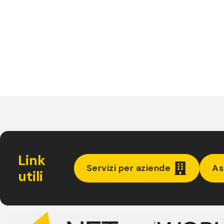
Link
Servizi per aziende
As
utili