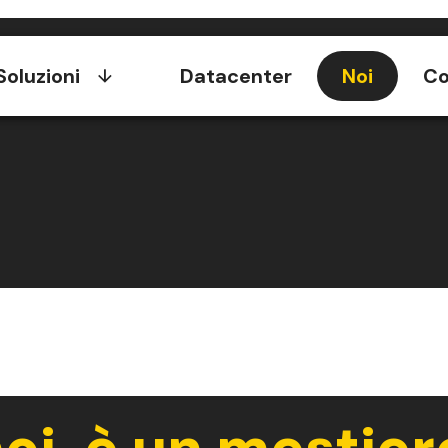
Soluzioni
Datacenter
Noi
Co
noi, è un mestier