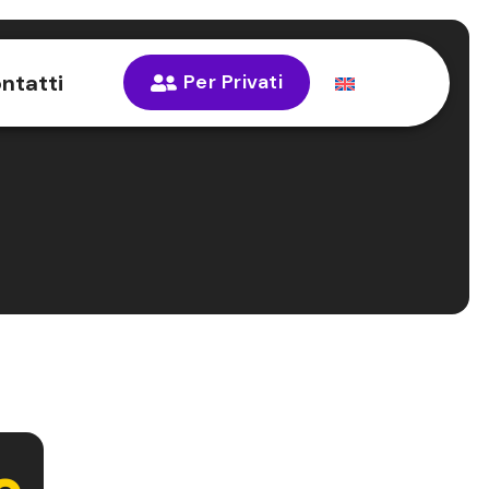
ntatti
Per Privati
e