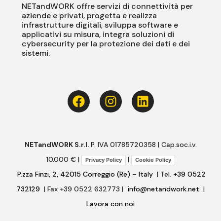
NETandWORK offre servizi di connettività per
aziende e privati, progetta e realizza
infrastrutture digitali, sviluppa software e
applicativi su misura, integra soluzioni di
cybersecurity per la protezione dei dati e dei
sistemi.
NETandWORK S.r.l.
P. IVA 01785720358 | Cap.soc.i.v.
10.000 € |
|
Privacy Policy
Cookie Policy
P.zza Finzi, 2, 42015 Correggio (Re) – Italy
| Tel.
+39 0522
732129
| Fax +39 0522 632773 |
info@netandwork.net
|
Lavora con noi