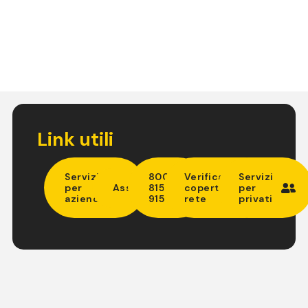
Link utili
Servizi
800
Verifica
Servizi
per
Assistenza
815
copertura
per
aziende
915
rete
privati