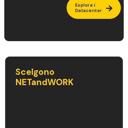
Esplora i
Datacenter
Scelgono
NETandWORK