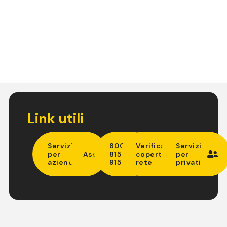
Link utili
Servizi
800
Verifica
Servizi
per
Assistenza
815
copertura
per
aziende
915
rete
privati