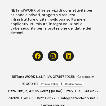
NETandWORK offre servizi di connettività per
aziende e privati, progetta e realizza
infrastrutture digitali, sviluppa software e
applicativi su misura, integra soluzioni di
cybersecurity per la protezione dei dati e dei
sistemi.
NETandWORK S.r.l.
P. IVA 01785720358 | Cap.soc.i.v.
10.000 € |
|
Privacy Policy
Cookie Policy
P.zza Finzi, 2, 42015 Correggio (Re) – Italy
| Tel.
+39 0522
732129
| Fax +39 0522 632773 |
info@netandwork.net
|
Lavora con noi