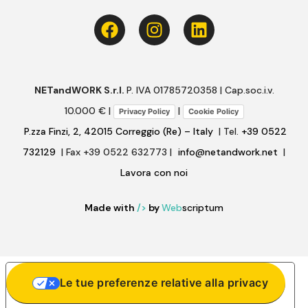
NETandWORK S.r.l.
P. IVA 01785720358 | Cap.soc.i.v.
10.000 € |
|
Privacy Policy
Cookie Policy
P.zza Finzi, 2, 42015 Correggio (Re) – Italy
| Tel.
+39 0522
732129
| Fax +39 0522 632773 |
info@netandwork.net
|
Lavora con noi
Made with
/>
by
Web
scriptum
Le tue preferenze relative alla privacy