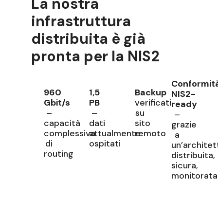
La nostra
infrastruttura
distribuita è già
pronta per la NIS2
Conformit
960
1,5
Backup
NIS2-
Gbit/s
PB
verificati
ready
–
–
su
–
capacità
dati
sito
grazie
complessiva
attualmente
remoto
a
di
ospitati
un’architet
routing
distribuita,
sicura,
monitorata